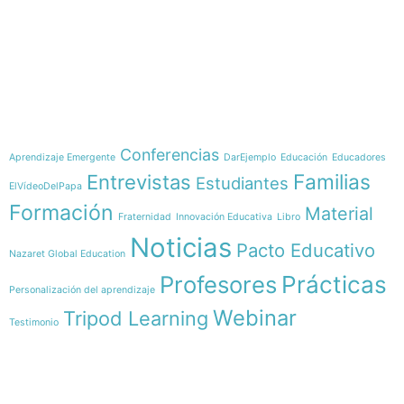
e-learning
Temáticas
Conferencias
Aprendizaje Emergente
DarEjemplo
Educación
Educadores
Familias
Entrevistas
Estudiantes
ElVídeoDelPapa
Formación
Material
Fraternidad
Innovación Educativa
Libro
Noticias
Pacto Educativo
Nazaret Global Education
Profesores
Prácticas
Personalización del aprendizaje
Webinar
Tripod Learning
Testimonio
Menú
Síguenos en
INICIO