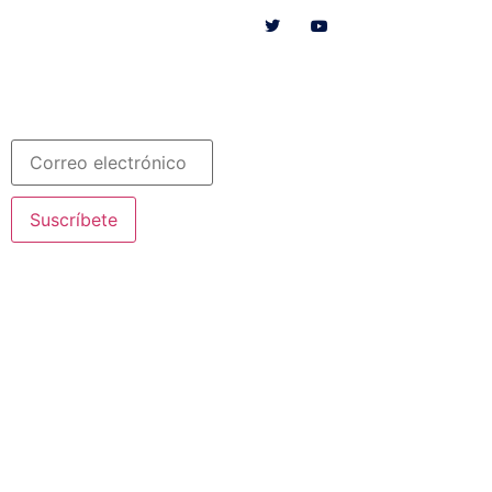
SOMOS
RECURSOS
COLABORA
Español
Newsletter
Suscríbete
© 2020 Misioneras Nazaret. Todos los derechos reservados
Aviso Legal
·
Política de Privacidad
· Creado por SJDigital