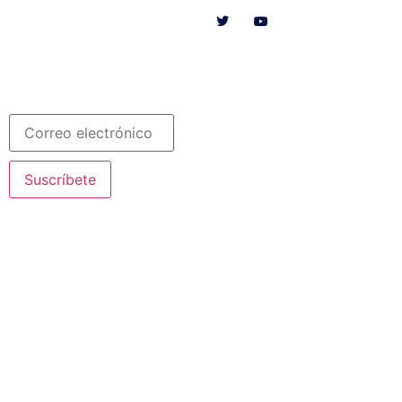
SOMOS
RECURSOS
COLABORA
Español
Newsletter
Suscríbete
© 2020 Misioneras Nazaret. Todos los derechos reservados
Aviso Legal
·
Política de Privacidad
· Creado por SJDigital