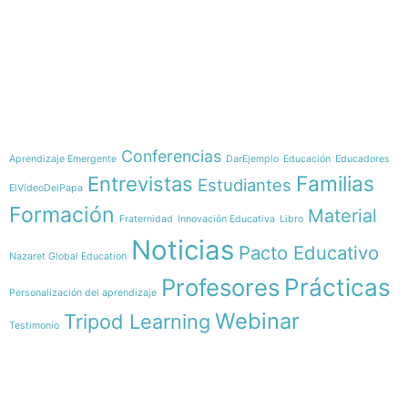
e-learning
Temáticas
Conferencias
Aprendizaje Emergente
DarEjemplo
Educación
Educadores
Familias
Entrevistas
Estudiantes
ElVídeoDelPapa
Formación
Material
Fraternidad
Innovación Educativa
Libro
Noticias
Pacto Educativo
Nazaret Global Education
Profesores
Prácticas
Personalización del aprendizaje
Webinar
Tripod Learning
Testimonio
Menú
Síguenos en
INICIO