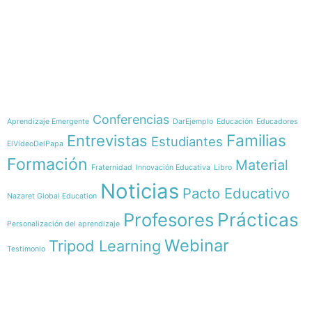
e-learning
Temáticas
Conferencias
Aprendizaje Emergente
DarEjemplo
Educación
Educadores
Familias
Entrevistas
Estudiantes
ElVídeoDelPapa
Formación
Material
Fraternidad
Innovación Educativa
Libro
Noticias
Pacto Educativo
Nazaret Global Education
Profesores
Prácticas
Personalización del aprendizaje
Webinar
Tripod Learning
Testimonio
Menú
Síguenos en
INICIO