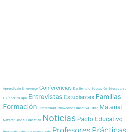
e-learning
Temáticas
Conferencias
Aprendizaje Emergente
DarEjemplo
Educación
Educadores
Familias
Entrevistas
Estudiantes
ElVídeoDelPapa
Formación
Material
Fraternidad
Innovación Educativa
Libro
Noticias
Pacto Educativo
Nazaret Global Education
Profesores
Prácticas
Personalización del aprendizaje