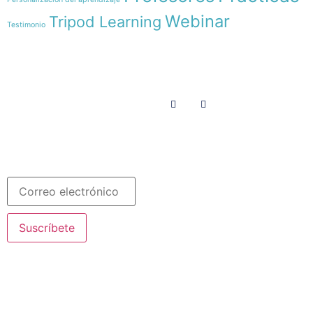
Webinar
Tripod Learning
Testimonio
Menú
Síguenos en
INICIO
SOMOS
RECURSOS
COLABORA
Español
Newsletter
Suscríbete
© 2020 Misioneras Nazaret. Todos los derechos reservados