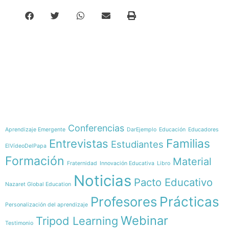
e-learning
Temáticas
Conferencias
Aprendizaje Emergente
DarEjemplo
Educación
Educadores
Familias
Entrevistas
Estudiantes
ElVídeoDelPapa
Formación
Material
Fraternidad
Innovación Educativa
Libro
Noticias
Pacto Educativo
Nazaret Global Education
Profesores
Prácticas
Personalización del aprendizaje
Webinar
Tripod Learning
Testimonio