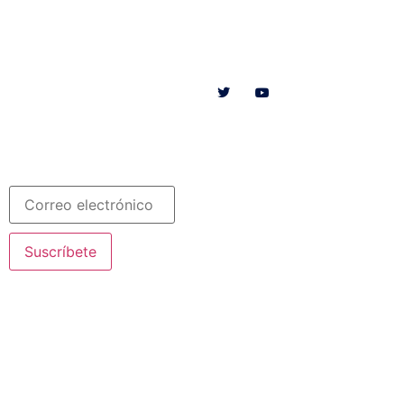
Menú
Síguenos en
INICIO
SOMOS
RECURSOS
COLABORA
Español
Newsletter
Suscríbete
© 2020 Misioneras Nazaret. Todos los derechos reservados
Aviso Legal
·
Política de Privacidad
· Creado por SJDigital