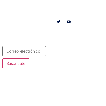
Menú
Síguenos en
INICIO
SOMOS
RECURSOS
COLABORA
Español
Newsletter
Suscríbete
© 2020 Misioneras Nazaret. Todos los derechos reservados
Aviso Legal
·
Política de Privacidad
· Creado por SJDigital