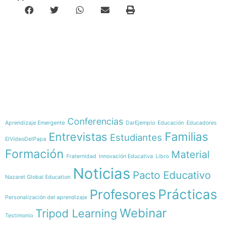
e-learning
Temáticas
Conferencias
Aprendizaje Emergente
DarEjemplo
Educación
Educadores
Familias
Entrevistas
Estudiantes
ElVídeoDelPapa
Formación
Material
Fraternidad
Innovación Educativa
Libro
Noticias
Pacto Educativo
Nazaret Global Education
Profesores
Prácticas
Personalización del aprendizaje
Webinar
Tripod Learning
Testimonio