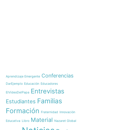
e-learning
Noticias
Nazaret Global Educati
Brasil
Temáticas
Comienza nuestro IB Di
OnWorld
Conferencias
Aprendizaje Emergente
OnWorld by Nazaret Glo
DarEjemplo
Educación
Educadores
Inauguración 150 años 
Entrevistas
las comunidades educa
ElVídeoDelPapa
Curso de Liderazgo Hu
Familias
Estudiantes
¡Arranca una nueva gen
Formación
maestros para Timor-Le
Fraternidad
Innovación
Material
Nazaret Los Realejos, e
Educativa
Libro
Nazaret Global
colegios