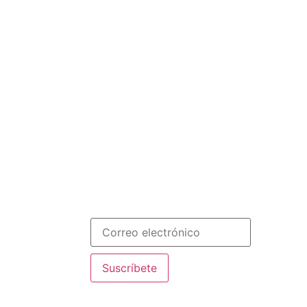
Menú
on en Paraguay y
INICIO
SOMOS
RECURSOS
ploma online de
COLABORA
Español
bal Education
Newsletter
de fundación con
tivas Nazaret
manista
eración de
ste!
Suscríbete
ntre los 20 mejores