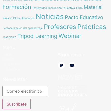
Formación
Material
Fraternidad
Innovación Educativa
Libro
Noticias
Pacto Educativo
Nazaret Global Education
Profesores
Prácticas
Personalización del aprendizaje
Webinar
Tripod Learning
Testimonio
Menú
Síguenos en
INICIO
SOMOS
RECURSOS
COLABORA
Newsletter
Suscríbete