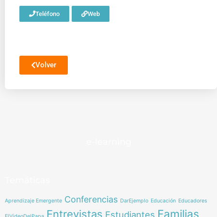
Teléfono
Web
Volver
e-learning
Temáticas
Conferencias
Aprendizaje Emergente
DarEjemplo
Educación
Educadores
Familias
Entrevistas
Estudiantes
ElVídeoDelPapa