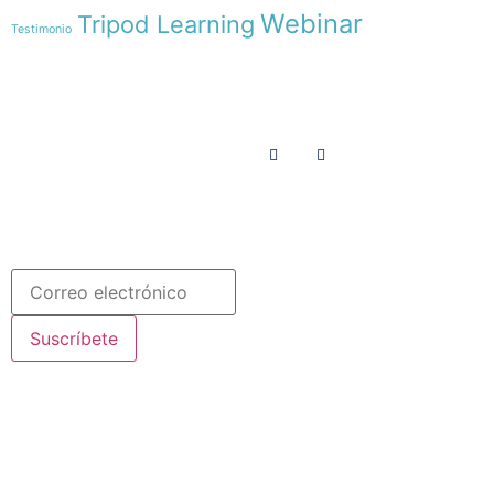
Webinar
Tripod Learning
Testimonio
Menú
Síguenos en
INICIO
SOMOS
RECURSOS
COLABORA
Español
Newsletter
Suscríbete
© 2020 Misioneras Nazaret. Todos los derechos reservados