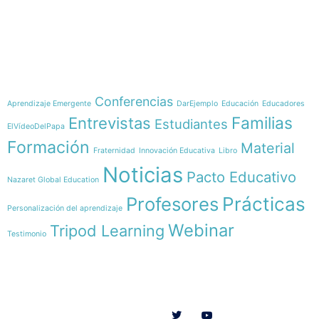
e-learning
Temáticas
Conferencias
Aprendizaje Emergente
DarEjemplo
Educación
Educadores
Familias
Entrevistas
Estudiantes
ElVídeoDelPapa
Formación
Material
Fraternidad
Innovación Educativa
Libro
Noticias
Pacto Educativo
Nazaret Global Education
Profesores
Prácticas
Personalización del aprendizaje
Webinar
Tripod Learning
Testimonio
Menú
Síguenos en
INICIO
SOMOS
RECURSOS