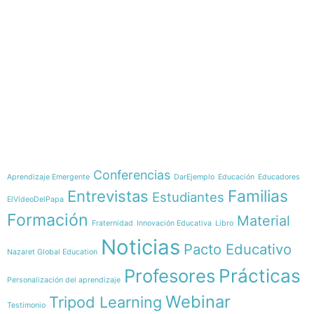
e-learning
Temáticas
Conferencias
Aprendizaje Emergente
DarEjemplo
Educación
Educadores
Familias
Entrevistas
Estudiantes
ElVídeoDelPapa
Formación
Material
Fraternidad
Innovación Educativa
Libro
Noticias
Pacto Educativo
Nazaret Global Education
Profesores
Prácticas
Personalización del aprendizaje
Webinar
Tripod Learning
Testimonio