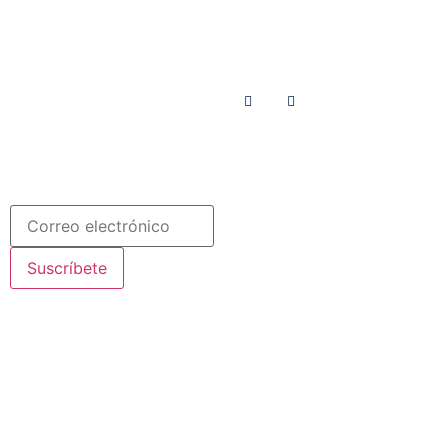
Menú
Síguenos en
INICIO
SOMOS
RECURSOS
COLABORA
Español
Newsletter
Suscríbete
© 2020 Misioneras Nazaret. Todos los derechos reservados
Aviso Legal
·
Política de Privacidad
· Creado por SJDigital