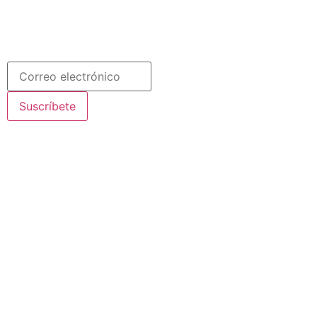
COLABORA
Español
Newsletter
Suscríbete
© 2020 Misioneras Nazaret. Todos los derechos reservados
Aviso Legal
·
Política de Privacidad
· Creado por SJDigital