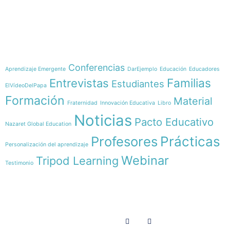
e-learning
Temáticas
Conferencias
Aprendizaje Emergente
DarEjemplo
Educación
Educadores
Familias
Entrevistas
Estudiantes
ElVídeoDelPapa
Formación
Material
Fraternidad
Innovación Educativa
Libro
Noticias
Pacto Educativo
Nazaret Global Education
Profesores
Prácticas
Personalización del aprendizaje
Webinar
Tripod Learning
Testimonio
Menú
Síguenos en
INICIO
SOMOS
RECURSOS