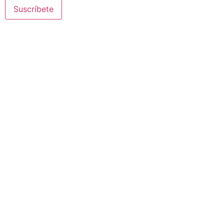
Suscríbete
© 2020 Misioneras Nazaret. Todos los derechos reservados
Aviso Legal
·
Política de Privacidad
· Creado por SJDigital