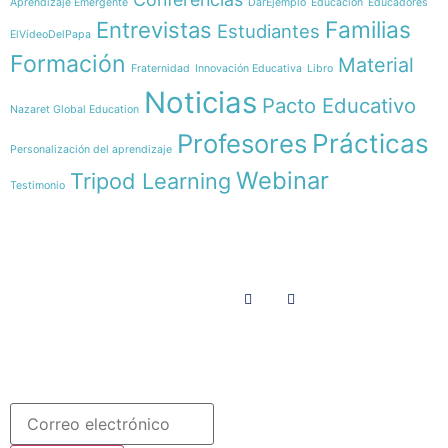
Aprendizaje Emergente
DarEjemplo
Educación
Educadores
Familias
Entrevistas
Estudiantes
ElVídeoDelPapa
Formación
Material
Fraternidad
Innovación Educativa
Libro
Noticias
Pacto Educativo
Nazaret Global Education
Profesores
Prácticas
Personalización del aprendizaje
Webinar
Tripod Learning
Testimonio
Menú
Síguenos en
INICIO
SOMOS
RECURSOS
COLABORA
Español
Newsletter