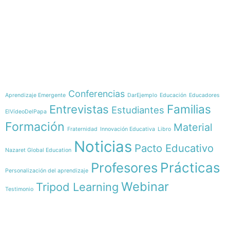
e-learning
Temáticas
Conferencias
Aprendizaje Emergente
DarEjemplo
Educación
Educadores
Familias
Entrevistas
Estudiantes
ElVídeoDelPapa
Formación
Material
Fraternidad
Innovación Educativa
Libro
Noticias
Pacto Educativo
Nazaret Global Education
Profesores
Prácticas
Personalización del aprendizaje
Webinar
Tripod Learning
Testimonio
Menú
Síguenos en
INICIO