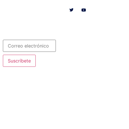
SOMOS
RECURSOS
COLABORA
Español
Newsletter
Suscríbete
© 2020 Misioneras Nazaret. Todos los derechos reservados
Aviso Legal
·
Política de Privacidad
· Creado por SJDigital