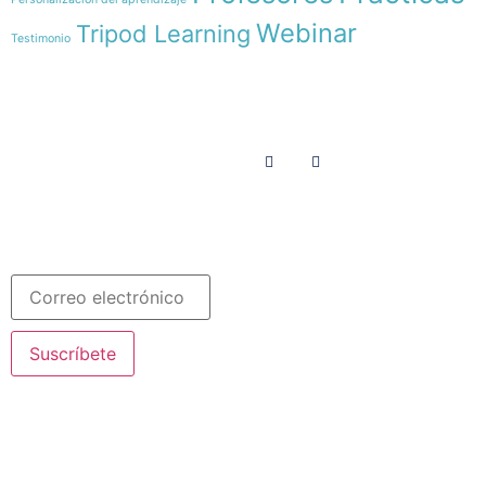
Webinar
Tripod Learning
Testimonio
Menú
Síguenos en
INICIO
SOMOS
RECURSOS
COLABORA
Español
Newsletter
Suscríbete
© 2020 Misioneras Nazaret. Todos los derechos reservados