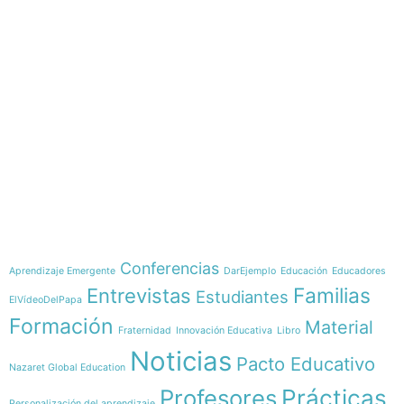
e-learning
Temáticas
Conferencias
Aprendizaje Emergente
DarEjemplo
Educación
Educadores
Familias
Entrevistas
Estudiantes
ElVídeoDelPapa
Formación
Material
Fraternidad
Innovación Educativa
Libro
Noticias
Pacto Educativo
Nazaret Global Education
Profesores
Prácticas
Personalización del aprendizaje