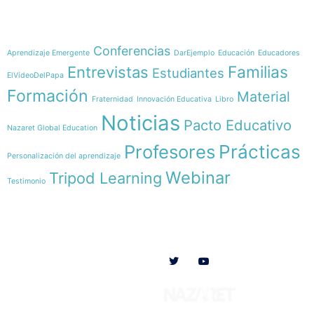
Temáticas
Conferencias
Aprendizaje Emergente
DarEjemplo
Educación
Educadores
Familias
Entrevistas
Estudiantes
ElVídeoDelPapa
Formación
Material
Fraternidad
Innovación Educativa
Libro
Noticias
Pacto Educativo
Nazaret Global Education
Profesores
Prácticas
Personalización del aprendizaje
Webinar
Tripod Learning
Testimonio
Menú
Síguenos en
INICIO
SOMOS
RECURSOS
COLABORA
Español