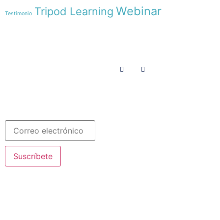
Webinar
Tripod Learning
Testimonio
Menú
Síguenos en
INICIO
SOMOS
RECURSOS
COLABORA
Español
Newsletter
Suscríbete
© 2020 Misioneras Nazaret. Todos los derechos reservados