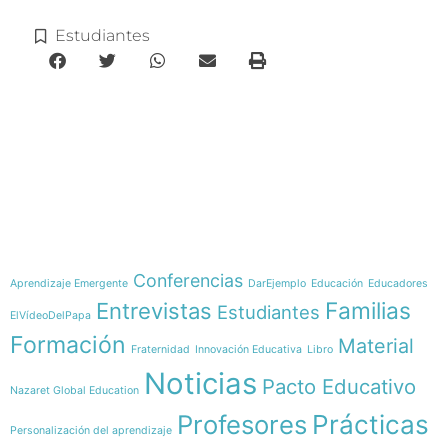
Estudiantes
e-learning
Temáticas
Conferencias
Aprendizaje Emergente
DarEjemplo
Educación
Educadores
Familias
Entrevistas
Estudiantes
ElVídeoDelPapa
Formación
Material
Fraternidad
Innovación Educativa
Libro
Noticias
Pacto Educativo
Nazaret Global Education
Profesores
Prácticas
Personalización del aprendizaje