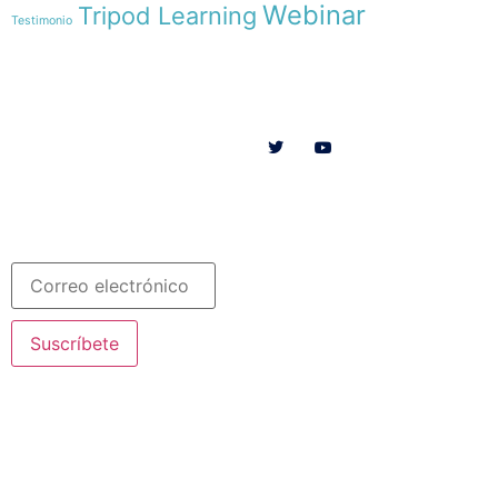
Webinar
Tripod Learning
Testimonio
Menú
Síguenos en
INICIO
SOMOS
RECURSOS
COLABORA
Español
Newsletter
Suscríbete
© 2020 Misioneras Nazaret. Todos los derechos reservados