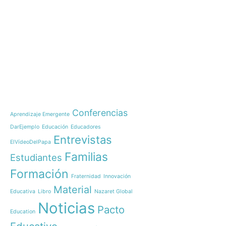
e-learning
Noticias
Nazaret Global Educati
Brasil
Temáticas
Comienza nuestro IB Di
OnWorld
Conferencias
Aprendizaje Emergente
OnWorld by Nazaret Glo
DarEjemplo
Educación
Educadores
Inauguración 150 años 
Entrevistas
las comunidades educa
ElVídeoDelPapa
Curso de Liderazgo Hu
Familias
Estudiantes
¡Arranca una nueva gen
Formación
maestros para Timor-Le
Fraternidad
Innovación
Material
Nazaret Los Realejos, e
Educativa
Libro
Nazaret Global
colegios
Noticias
Pacto
Education
Recemos juntos por nue
una invitación del Papa