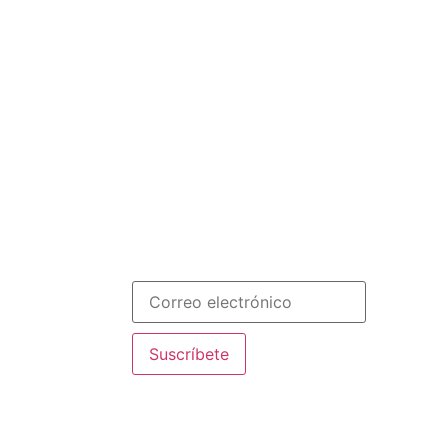
Menú
on en Paraguay y
INICIO
SOMOS
RECURSOS
ploma online de
COLABORA
Español
bal Education
Newsletter
de fundación con
tivas Nazaret
manista
eración de
ste!
Suscríbete
ntre los 20 mejores
stros educadores,
 Francisco