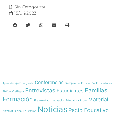
Sin Categorizar
15/04/2023
e-learning
Temáticas
Conferencias
Aprendizaje Emergente
DarEjemplo
Educación
Educadores
Familias
Entrevistas
Estudiantes
ElVídeoDelPapa
Formación
Material
Fraternidad
Innovación Educativa
Libro
Noticias
Pacto Educativo
Nazaret Global Education