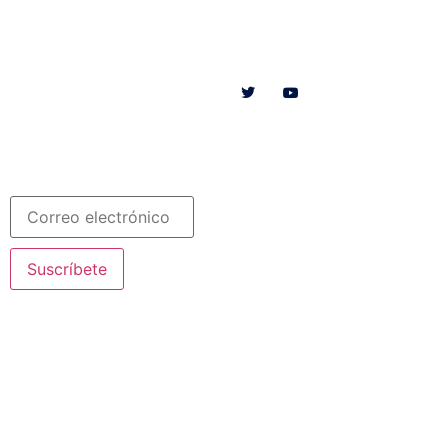
Menú
Síguenos en
INICIO
SOMOS
RECURSOS
COLABORA
Español
Newsletter
Suscríbete
© 2020 Misioneras Nazaret. Todos los derechos reservados
Aviso Legal
·
Política de Privacidad
· Creado por SJDigital