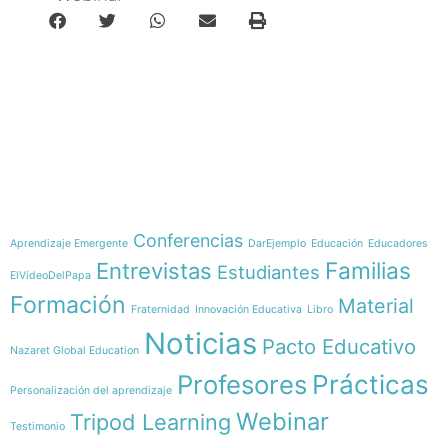
e-learning
Temáticas
Conferencias
Aprendizaje Emergente
DarEjemplo
Educación
Educadores
Familias
Entrevistas
Estudiantes
ElVídeoDelPapa
Formación
Material
Fraternidad
Innovación Educativa
Libro
Noticias
Pacto Educativo
Nazaret Global Education
Profesores
Prácticas
Personalización del aprendizaje
Webinar
Tripod Learning
Testimonio