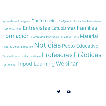
Temáticas
Conferencias
Aprendizaje Emergente
DarEjemplo
Educación
Educadores
Familias
Entrevistas
Estudiantes
ElVídeoDelPapa
Formación
Material
Fraternidad
Innovación Educativa
Libro
Noticias
Pacto Educativo
Nazaret Global Education
Profesores
Prácticas
Personalización del aprendizaje
Webinar
Tripod Learning
Testimonio
Menú
Síguenos en
INICIO
SOMOS
RECURSOS
COLABORA
Español