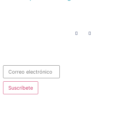
Menú
Síguenos en
INICIO
SOMOS
RECURSOS
COLABORA
Español
Newsletter
Suscríbete
© 2020 Misioneras Nazaret. Todos los derechos reservados
Aviso Legal
·
Política de Privacidad
· Creado por SJDigital