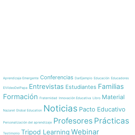
e-learning
Temáticas
Conferencias
Aprendizaje Emergente
DarEjemplo
Educación
Educadores
Familias
Entrevistas
Estudiantes
ElVídeoDelPapa
Formación
Material
Fraternidad
Innovación Educativa
Libro
Noticias
Pacto Educativo
Nazaret Global Education
Profesores
Prácticas
Personalización del aprendizaje
Webinar
Tripod Learning
Testimonio