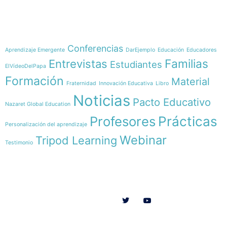
Temáticas
Conferencias
Aprendizaje Emergente
DarEjemplo
Educación
Educadores
Familias
Entrevistas
Estudiantes
ElVídeoDelPapa
Formación
Material
Fraternidad
Innovación Educativa
Libro
Noticias
Pacto Educativo
Nazaret Global Education
Profesores
Prácticas
Personalización del aprendizaje
Webinar
Tripod Learning
Testimonio
Menú
Síguenos en
INICIO
SOMOS
RECURSOS
COLABORA
Español