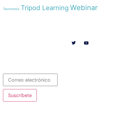
Webinar
Tripod Learning
Testimonio
Menú
Síguenos en
INICIO
SOMOS
RECURSOS
COLABORA
Español
Newsletter
Suscríbete
© 2020 Misioneras Nazaret. Todos los derechos reservados