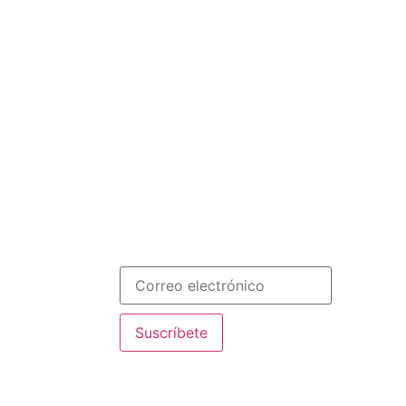
Menú
on en Paraguay y
INICIO
SOMOS
RECURSOS
ploma online de
COLABORA
Español
bal Education
Newsletter
de fundación con
tivas Nazaret
manista
eración de
ste!
Suscríbete
ntre los 20 mejores
stros educadores,