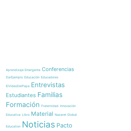
e-learning
Noticias
Nazaret Global Educati
Brasil
Temáticas
Comienza nuestro IB Di
OnWorld
Conferencias
Aprendizaje Emergente
OnWorld by Nazaret Glo
DarEjemplo
Educación
Educadores
Inauguración 150 años 
Entrevistas
las comunidades educa
ElVídeoDelPapa
Curso de Liderazgo Hu
Familias
Estudiantes
¡Arranca una nueva gen
Formación
maestros para Timor-Le
Fraternidad
Innovación
Material
Nazaret Los Realejos, e
Educativa
Libro
Nazaret Global
colegios
Noticias
Pacto
Education
Recemos juntos por nue