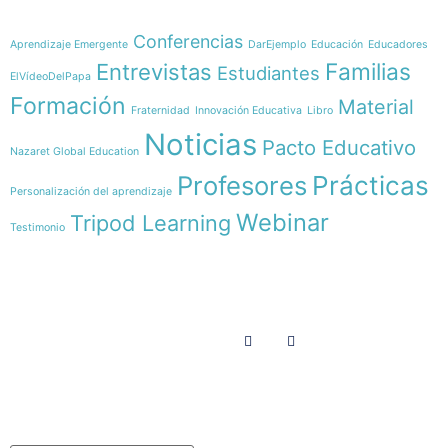
Temáticas
Conferencias
Aprendizaje Emergente
DarEjemplo
Educación
Educadores
Familias
Entrevistas
Estudiantes
ElVídeoDelPapa
Formación
Material
Fraternidad
Innovación Educativa
Libro
Noticias
Pacto Educativo
Nazaret Global Education
Profesores
Prácticas
Personalización del aprendizaje
Webinar
Tripod Learning
Testimonio
Menú
Síguenos en
INICIO
SOMOS
RECURSOS
COLABORA
Español
Newsletter