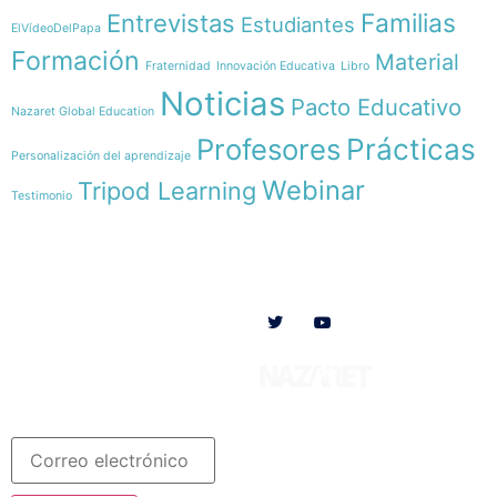
Familias
Entrevistas
Estudiantes
ElVídeoDelPapa
Formación
Material
Fraternidad
Innovación Educativa
Libro
Noticias
Pacto Educativo
Nazaret Global Education
Profesores
Prácticas
Personalización del aprendizaje
Webinar
Tripod Learning
Testimonio
Menú
Síguenos en
INICIO
SOMOS
RECURSOS
COLABORA
Español
Newsletter