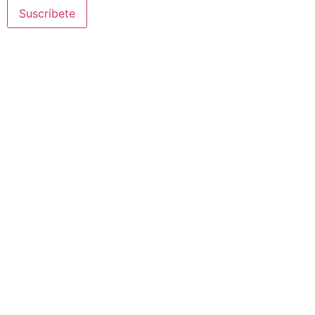
Suscríbete
© 2020 Misioneras Nazaret. Todos los derechos reservados
Aviso Legal
·
Política de Privacidad
· Creado por SJDigital