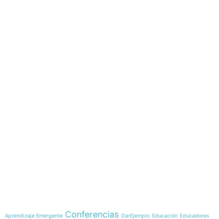
e-learning
Temáticas
Conferencias
Aprendizaje Emergente
DarEjemplo
Educación
Educadores