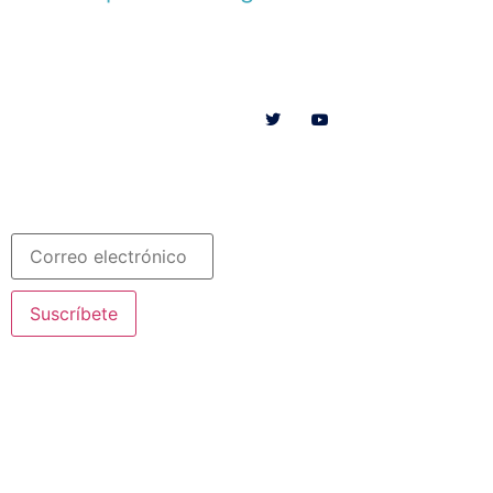
Menú
Síguenos en
INICIO
SOMOS
RECURSOS
COLABORA
Español
Newsletter
Suscríbete
© 2020 Misioneras Nazaret. Todos los derechos reservados
Aviso Legal
·
Política de Privacidad
· Creado por SJDigital