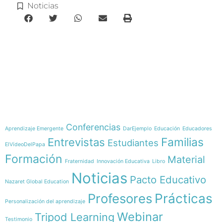
Noticias
e-learning
Temáticas
Conferencias
Aprendizaje Emergente
DarEjemplo
Educación
Educadores
Familias
Entrevistas
Estudiantes
ElVídeoDelPapa
Formación
Material
Fraternidad
Innovación Educativa
Libro
Noticias
Pacto Educativo
Nazaret Global Education
Profesores
Prácticas
Personalización del aprendizaje
Webinar
Tripod Learning
Testimonio