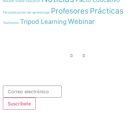
Nazaret Global Education
Profesores
Prácticas
Personalización del aprendizaje
Webinar
Tripod Learning
Testimonio
Menú
Síguenos en
INICIO
SOMOS
RECURSOS
COLABORA
Español
Newsletter
Suscríbete