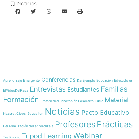
Noticias
e-learning
Temáticas
Conferencias
Aprendizaje Emergente
DarEjemplo
Educación
Educadores
Familias
Entrevistas
Estudiantes
ElVídeoDelPapa
Formación
Material
Fraternidad
Innovación Educativa
Libro
Noticias
Pacto Educativo
Nazaret Global Education
Profesores
Prácticas
Personalización del aprendizaje
Webinar
Tripod Learning
Testimonio