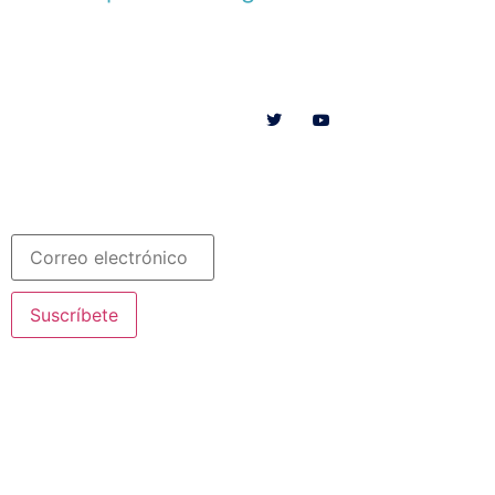
Menú
Síguenos en
INICIO
SOMOS
RECURSOS
COLABORA
Español
Newsletter
Suscríbete
© 2020 Misioneras Nazaret. Todos los derechos reservados
Aviso Legal
·
Política de Privacidad
· Creado por SJDigital