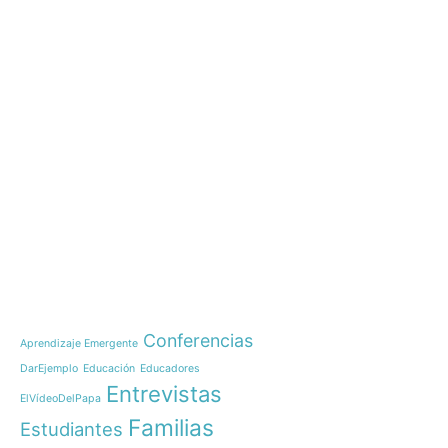
e-learning
Noticias
Nazaret Global Educat
Brasil
Comienza nuestro IB D
Temáticas
OnWorld
Conferencias
Aprendizaje Emergente
OnWorld by Nazaret Gl
DarEjemplo
Educación
Educadores
Inauguración 150 años
Entrevistas
las comunidades educa
ElVídeoDelPapa
Curso de Liderazgo Hu
Familias
Estudiantes
¡Arranca una nueva ge