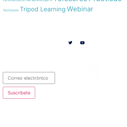
Personalización del aprendizaje
Webinar
Tripod Learning
Testimonio
Menú
Síguenos en
INICIO
SOMOS
RECURSOS
COLABORA
Español
Newsletter
Suscríbete
© 2020 Misioneras Nazaret. Todos los derechos reservados