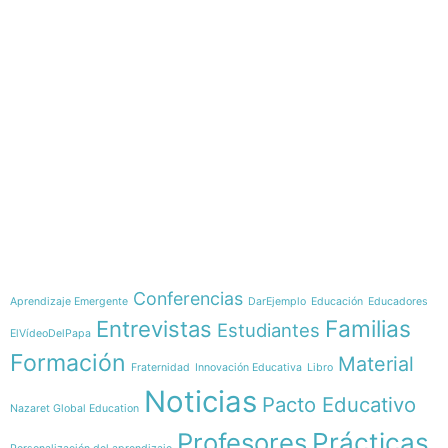
e-learning
Temáticas
Conferencias
Aprendizaje Emergente
DarEjemplo
Educación
Educadores
Familias
Entrevistas
Estudiantes
ElVídeoDelPapa
Formación
Material
Fraternidad
Innovación Educativa
Libro
Noticias
Pacto Educativo
Nazaret Global Education
Profesores
Prácticas