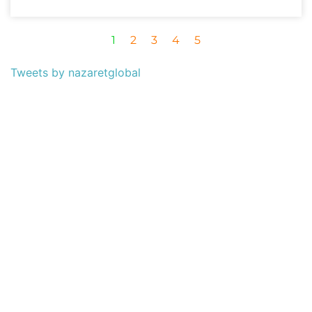
1
2
3
4
5
Tweets by nazaretglobal