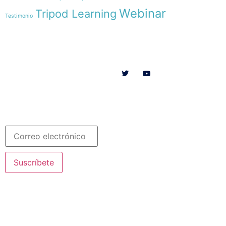
Webinar
Tripod Learning
Testimonio
Menú
Síguenos en
INICIO
SOMOS
RECURSOS
COLABORA
Español
Newsletter
Suscríbete
© 2020 Misioneras Nazaret. Todos los derechos reservados